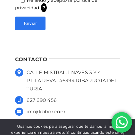
He leido y acepto la
política de
privacidad
?
CONTACTO
CALLE MISTRAL, 1 NAVES 3 Y 4
P.I. LA REVA- 46394 RIBARROJA DEL
TURIA
627 690 456
info@zibor.com
Usamos cookies para asegurar que te damos la mejor
experiencia en nuestra web. Si continúas usando este sitio,