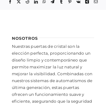
Facebook
Twitter
Reddit
LinkedIn
WhatsApp
Telegram
Tumblr
Pinterest
Vk
Xing
Corr
Contacto
elect
NOSOTROS
Ver imagen más grande
Nuestras puertas de cristal son la
elección perfecta, proporcionando un
diseño limpio y contemporáneo que
permite maximizar la luz natural y
mejorar la visibilidad. Combinadas con
nuestros sistemas de automatismos de
última generación, estas puertas
ofrecen un funcionamiento suave y
eficiente, asegurando que la seguridad