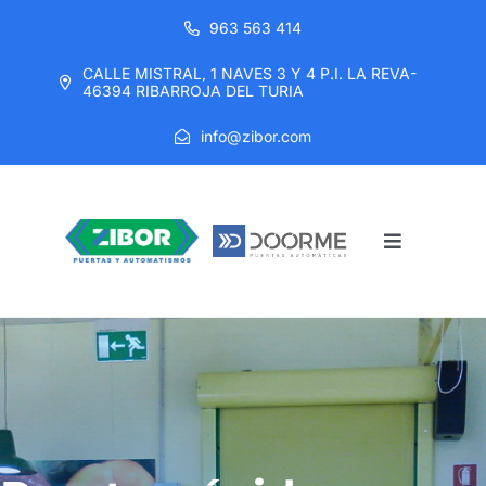
Saltar
963 563 414
al
CALLE MISTRAL, 1 NAVES 3 Y 4 P.I. LA REVA-
contenido
46394 RIBARROJA DEL TURIA
info@zibor.com
Toggle
Navigatio
Inicio
Empresa
Productos