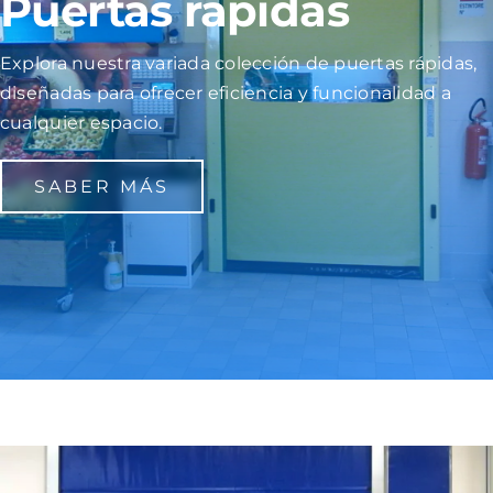
Puertas rápidas
Contacto
Explora nuestra variada colección de puertas rápidas,
diseñadas para ofrecer eficiencia y funcionalidad a
cualquier espacio.
SABER MÁS